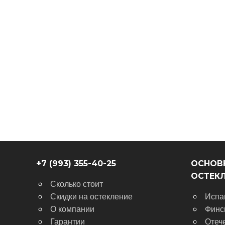
+7 (993) 355-40-25
ОСНОВ
ОСТЕК
Сколько стоит
Скидки на остекление
Испа
О компании
Финс
Гарантии
Отеч