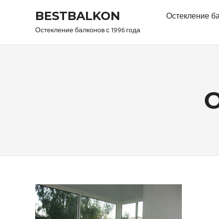
Skip
BESTBALKON
Остекление б
to
content
Остекление балконов с 1996 года