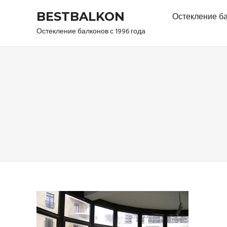
Skip
BESTBALKON
Остекление б
to
content
Остекление балконов с 1996 года