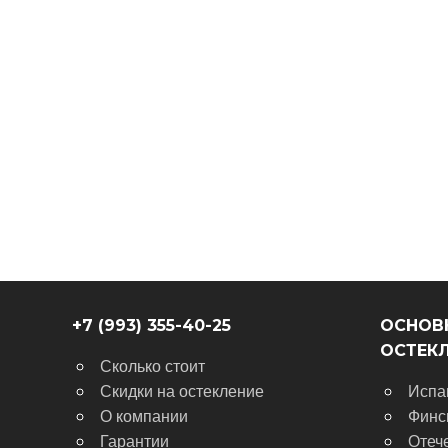
+7 (993) 355-40-25
ОСНОВ
ОСТЕК
Сколько стоит
Скидки на остекление
Испа
О компании
Финс
Гарантии
Отеч